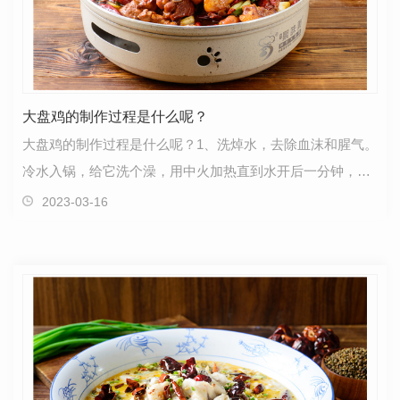
大盘鸡的制作过程是什么呢？
大盘鸡的制作过程是什么呢？1、洗焯水，去除血沫和腥气。
冷水入锅，给它洗个澡，用中火加热直到水开后一分钟，然
后捞出清洗。这一步是为了去除鸡块的体液和血块，…
2023-03-16