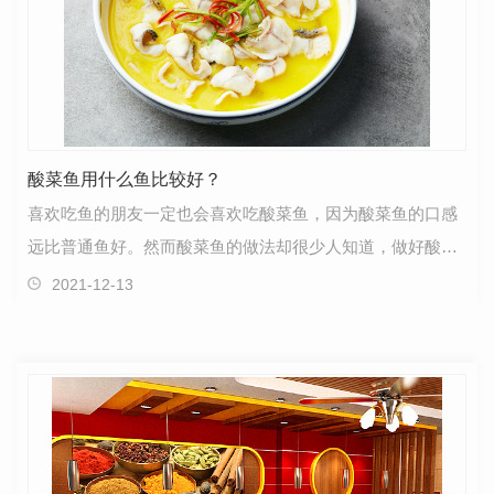
酸菜鱼用什么鱼比较好？
喜欢吃鱼的朋友一定也会喜欢吃酸菜鱼，因为酸菜鱼的口感
远比普通鱼好。然而酸菜鱼的做法却很少人知道，做好酸菜
鱼不仅仅需要好的底料，更需要**的刀工。河南酸菜鱼…
2021-12-13