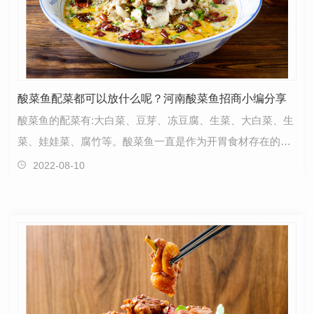
酸菜鱼配菜都可以放什么呢？河南酸菜鱼招商小编分享
酸菜鱼的配菜有:大白菜、豆芽、冻豆腐、生菜、大白菜、生
菜、娃娃菜、腐竹等。酸菜鱼一直是作为开胃食材存在的。
河南酸菜鱼主鱼富含好的蛋白质，消化率可达百分之…
2022-08-10