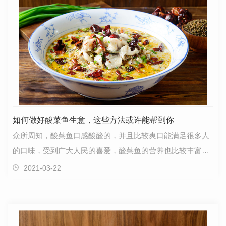
如何做好酸菜鱼生意，这些方法或许能帮到你
众所周知，酸菜鱼口感酸酸的，并且比较爽口能满足很多人
的口味，受到广大人民的喜爱，酸菜鱼的营养也比较丰富，
能够补充人体所需的蛋白质。所以开一家酸菜鱼店，销…
2021-03-22