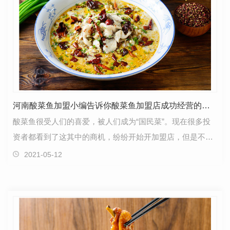
河南酸菜鱼加盟小编告诉你酸菜鱼加盟店成功经营的秘诀
酸菜鱼很受人们的喜爱，被人们成为“国民菜”。现在很多投
资者都看到了这其中的商机，纷纷开始开加盟店，但是不可
避免的会有一些投资者因为操作不当导致加盟项目的…
2021-05-12