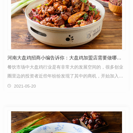
河南大盘鸡招商小编告诉你：大盘鸡加盟店需要做哪些维护
餐饮市场中大盘鸡行业是有非常大的发展空间的，很多创业
圈里边的投资者近些年纷纷发现了其中的商机，开始加入市
场进行创业，开大盘鸡加盟连锁店，在开连锁大盘鸡加…
2021-05-20