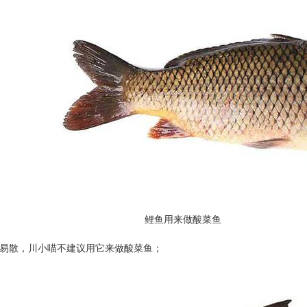
用来做酸菜鱼
易散，川小喵不建议用它来做酸菜鱼；