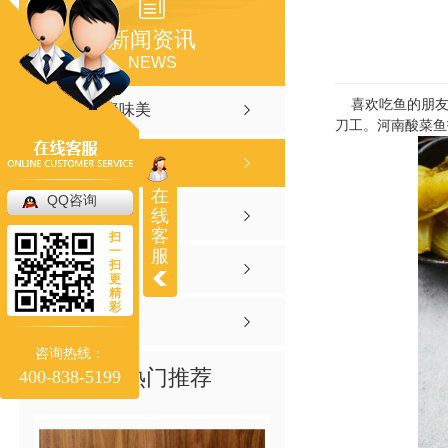
新闻资讯
NEWS
喜欢吃鱼的朋友一
聚焦聚味美
刀工。
河南酸菜鱼
行业资讯
在
QQ咨询
线
常见问答
客
扫
一
服
扫
时事聚焦
更
精
彩
其他
咨询热线：
热门推荐
400-838-5199