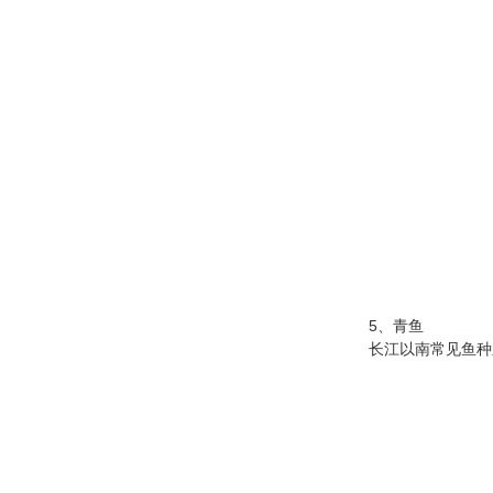
黑
5、青鱼
长江以南常见鱼种