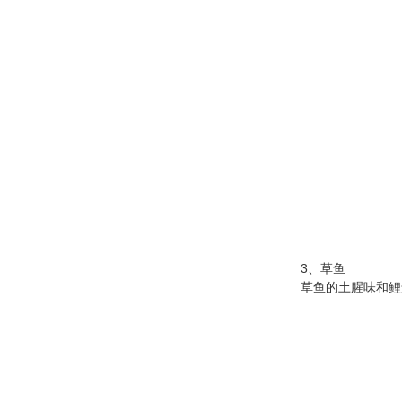
做酸
3、草鱼
草鱼的土腥味和鲤