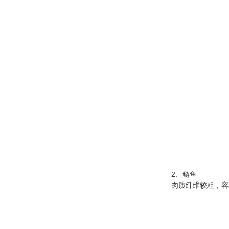
鲤鱼
2、鲢鱼
肉质纤维较粗，容