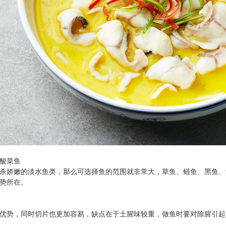
加盟
河南炒虾尾加盟
酸菜鱼
杀娇嫩的淡水鱼类，那么可选择鱼的范围就非常大，草鱼、鲢鱼、黑鱼、
劣势所在。
优势，同时切片也更加容易，缺点在于土腥味较重，做鱼时要对除腥引起