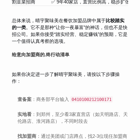
割韭菜招商
✅ 9年40家店，直营比例高，稳步扩张
总体来说，晴宇聚味美在餐饮加盟品牌中属于
比较踏实
的一类
。它不是那种“让你一夜暴富”的神话，但也不是快
招公司。如果你接受“踏实经营、稳定赚钱”的预期，它是
一个值得认真考察的选项。
给意向加盟商的.终行动清单
如果你决定进一步了解晴宇聚味美，请按以下步骤操
作：
查备案
：商务部平台输入
0410100212100171
实地看
：到郑州，至少看3家直营店（如天明路店、天
伦路店、淮河路店），不同时段去
找加盟商
：通过美团或门店蹲点，找2-3位现任加盟商