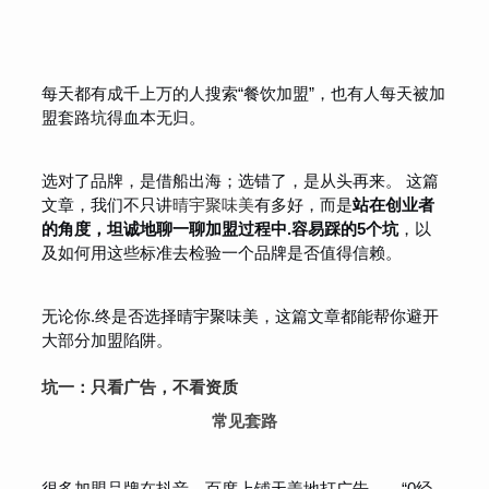
每天都有成千上万的人搜索“餐饮加盟”，也有人每天被加
盟套路坑得血本无归。
选对了品牌，是借船出海；选错了，是从头再来。 这篇
文章，我们不只讲
晴宇聚味美
有多好，而是
站在创业者
的角度，坦诚地聊一聊加盟过程中.容易踩的5个坑
，以
及如何用这些标准去检验一个品牌是否值得信赖。
无论你.终是否选择晴宇聚味美，这篇文章都能帮你避开
大部分加盟陷阱。
坑一：只看广告，不看资质
常见套路
很多加盟品牌在抖音、百度上铺天盖地打广告——“0经