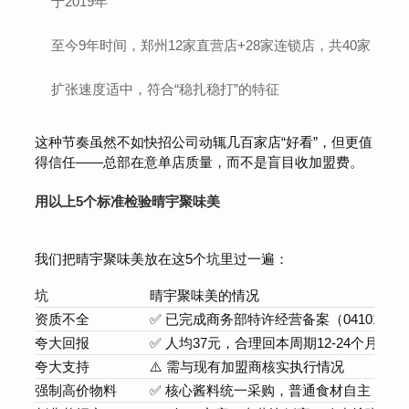
于2019年
至今9年时间，郑州12家直营店+28家连锁店，共40家
扩张速度适中，符合“稳扎稳打”的特征
这种节奏虽然不如快招公司动辄几百家店“好看”，但更值
得信任——总部在意单店质量，而不是盲目收加盟费。
用以上5个标准检验晴宇聚味美
我们把晴宇聚味美放在这5个坑里过一遍：
坑
晴宇聚味美的情况
资质不全
✅ 已完成商务部特许经营备案（0410100212
夸大回报
✅ 人均37元，合理回本周期12-24个月，
夸大支持
⚠️ 需与现有加盟商核实执行情况
强制高价物料
✅ 核心酱料统一采购，普通食材自主，价