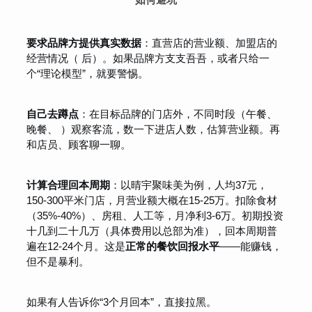
要求品牌方提供真实数据
：直营店的营业额、加盟店的
经营情况（ 后）。如果品牌方支支吾吾，或者只给一
个“理论模型”，就要警惕。
自己去蹲点
：在目标品牌的门店外，不同时段（午餐、
晚餐、 ）观察客流，数一下进店人数，估算营业额。再
和店员、顾客聊一聊。
计算合理回本周期
：以晴宇聚味美为例，人均37元，
150-300平米门店，月营业额大概在15-25万。扣除食材
（35%-40%）、房租、人工等，月净利3-6万。初期投资
十几到二十几万（具体费用以总部为准），回本周期普
遍在12-24个月。这是
正常的餐饮回报水平
——能赚钱，
但不是暴利。
如果有人告诉你“3个月回本”，直接拉黑。