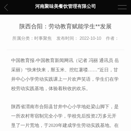
河南聚味美餐饮管理有限公司
陕西合阳：劳动教育赋能学生**发展
所属分类：时事聚焦 发布时间： 2022-10-10 作者：
中国教育报-中国教育新闻网讯（记者 冯丽 通讯员 岳
采丽）
“快来快来，掰玉米、挖红薯喽……”近日，甘
井中心小学劳动实践课上一片欢声笑语，学生们在学
校劳动实践基地，体验着秋收的欢乐。
陕西省渭南市合阳县甘井中心小学地处梁山脚下，是
一所农村寄宿制完全小学，学校先后投资2万多元开
垦了一片荒地，于2020年建成学生劳动实践基地。在