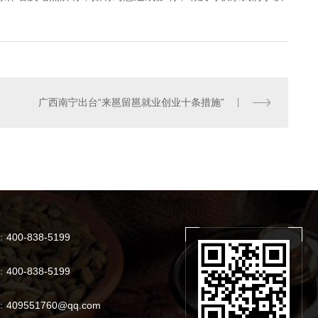
广西南宁出台“来邕留邕就业创业十条措施”
河南酸菜鱼招商
：
400-838-5199
：
400-838-5199
：
409551760@qq.com