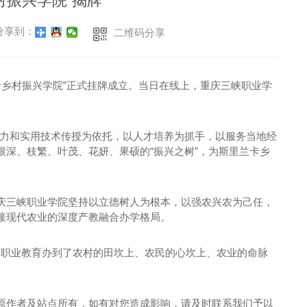
村振兴学院”揭牌
享到：
二维码分享
兰卡乡村振兴学院”正式挂牌成立。当日在线上，重庆三峡职业学
。
以能力和实用技术传授为依托，以人才培养为抓手，以服务当地经
根深、枝繁、叶茂、花
妍
、果
硕
的“振兴之树”，为斯里兰卡乡
庆三峡职业学院坚持以立德树人为根本，以强农兴农为己任，
接现代农业的深度产教融合办学格局。
将职业教育办到了农村的田坎上、农民的心坎上、农业的命脉
原作者及站点所有，如有对您造成影响，请及时联系我们予以