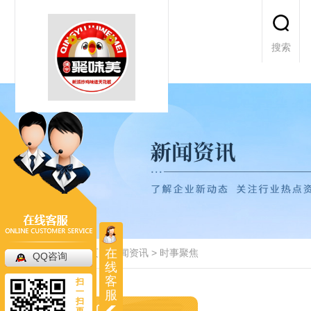
搜索
在
当前位置：
首页
>
新闻资讯
>
时事聚焦
QQ咨询
线
客
扫
一
服
扫
更