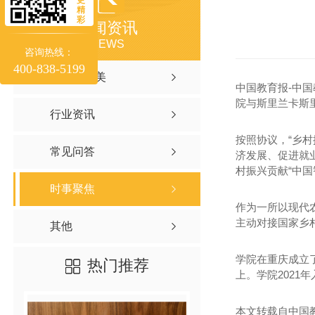
精
彩
新闻资讯
NEWS
咨询热线：
400-838-5199
聚焦聚味美
中国教育报-中国
院与斯里兰卡斯
行业资讯
按照协议，“乡
常见问答
济发展、促进就
村振兴贡献“中国
时事聚焦
作为一所以现代
主动对接国家乡
其他
学院在重庆成立
热门推荐
上。学院2021
本文转载自中国