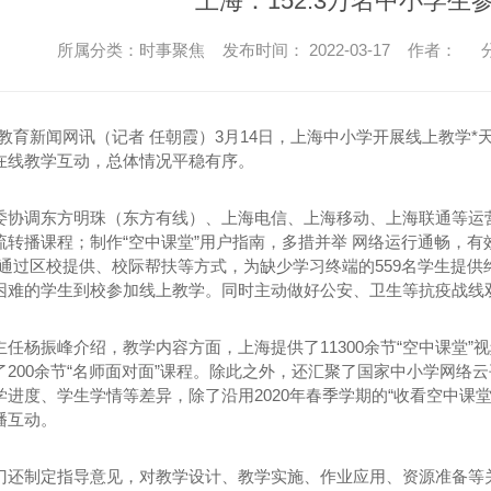
上海：152.3万名中小学生
所属分类：时事聚焦 发布时间： 2022-03-17 作者：
分
教育新闻网讯（记者 任朝霞）3月14日，上海中小学开展线上教学*天
在线教学互动，总体情况平稳有序。
委协调东方明珠（东方有线）、上海电信、上海移动、上海联通等运
流转播课程；制作“空中课堂”用户指南，多措并举 网络运行通畅，有
，通过区校提供、校际帮扶等方式，为缺少学习终端的559名学生提
困难的学生到校参加线上教学。同时主动做好公安、卫生等抗疫战线
主任杨振峰介绍，教学内容方面，上海提供了11300余节“空中课堂
200余节“名师面对面”课程。除此之外，还汇聚了国家中小学网络
学进度、学生学情等差异，除了沿用2020年春季学期的“收看空中课
播互动。
门还制定指导意见，对教学设计、教学实施、作业应用、资源准备等