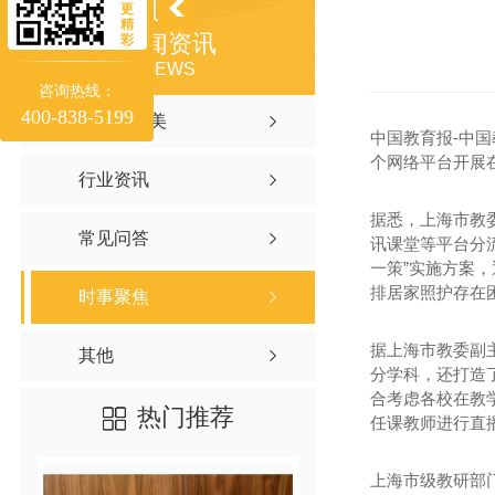
更
精
新闻资讯
彩
NEWS
咨询热线：
400-838-5199
聚焦聚味美
中国教育报-中国
个网络平台开展
行业资讯
据悉，上海市教
常见问答
讯课堂等平台分
一策”实施方案
排居家照护存在
时事聚焦
据上海市教委副
其他
分学科，还打造了
合考虑各校在教
热门推荐
任课教师进行直
上海市级教研部