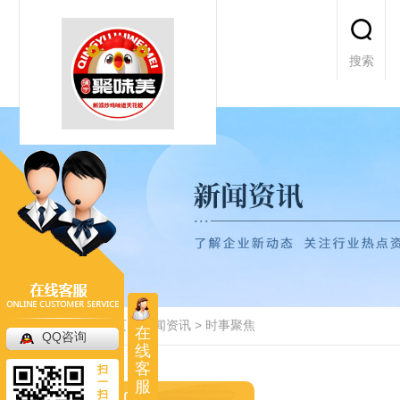
搜索
当前位置：
首页
>
新闻资讯
>
时事聚焦
在
QQ咨询
线
客
扫
一
服
扫