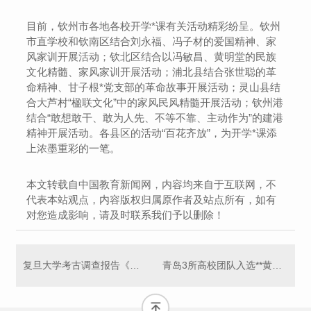
目前，钦州市各地各校开学*课有关活动精彩纷呈。钦州
市直学校和钦南区结合刘永福、冯子材的爱国精神、家
风家训开展活动；钦北区结合以冯敏昌、黄明堂的民族
文化精髓、家风家训开展活动；浦北县结合张世聪的革
命精神、甘子根*党支部的革命故事开展活动；灵山县结
合大芦村“楹联文化”中的家风民风精髓开展活动；钦州港
结合“敢想敢干、敢为人先、不等不靠、主动作为”的建港
精神开展活动。各县区的活动“百花齐放”，为开学*课添
上浓墨重彩的一笔。
本文转载自中国教育新闻网，内容均来自于互联网，不
代表本站观点，内容版权归属原作者及站点所有，如有
对您造成影响，请及时联系我们予以删除！
复旦大学考古调查报告《丽水保定窑址》“出炉”
青岛3所高校团队入选**黄大年式教师团队