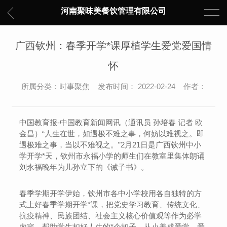
河南聚味美餐饮管理有限公司
广西钦州：春季开学*课厚植学生爱党爱国情
怀
所属分类：时事聚焦 发布时间： 2022-02-24 作者：
中国教育报-中国教育新闻网讯（通讯员 孙培春 记者 欧
金昌）“人生在世，如遇极不难之事，何妨以难视之。即
遇极难之事，当以不难视之。”2月21日是广西钦州中小
学开学*天，钦州市永福小学的师生们在教室里集体朗诵
刘永福晚年为儿孙立下的《诫子书》。
春季学期开学伊始，钦州市各中小学校用各自独特的方
式上好春季学期开学*课，把党史学习教育、传统文化、
抗疫精神、民族团结、社会主义核心价值观等作为必学
内容，帮助学生扣好人生的*个扣子，从小养成爱党、爱