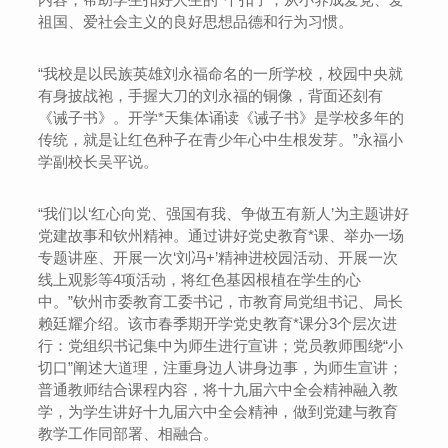
祖国、爱社会主义的良好思想品德和行为习惯。
“我校是以民族英雄刘永福命名的一所学校，校园中央就
有身披战袍，手握大刀的刘永福的铜像，背面还刻有
《诫子书》。开学*天集体诵读《诫子书》是学校多年的
传统，就是让红色种子在青少年心中生根发芽。”永福小
学副校长吴平说。
“我们以‘红心向党、强国有我、争做五有新人’为主题讲好
党建故事和钦州精神。通过讲好党史教育*课、举办一场
专题讲座、开展一次‘刘冯+’精神进校园活动、开展一次
线上观影等4项活动，将红色基因根植在学生的心
中。”钦州市委教育工委书记，市教育局党组书记、局长
赖廷耀介绍。该市春季期开学党史教育*课分3个层次进
行：党组织书记集中为师生进行宣讲；党员教师围绕“小
切口”阐述大道理，注重身边人讲身边事，为师生宣讲；
普通教师结合课程内容，将十九届六中全会精神融入教
学，为学生讲好十九届六中全会精神，做到党建与教育
教学工作同部署、相融合。