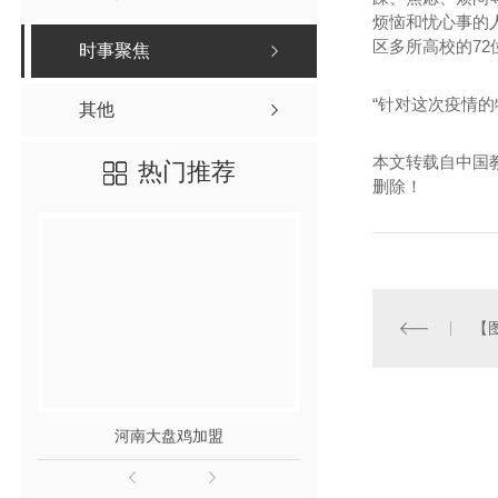
烦恼和忧心事的
区多所高校的7
时事聚焦
“针对这次疫情
其他
本文转载自中国
热门推荐
删除！
【
河南大盘鸡加盟
河南酸菜鱼