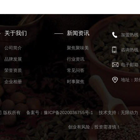
关于我们
新闻资讯
加盟热线
公司简介
聚焦聚味美
咨询热线
品牌发展
行业资讯
电子邮箱
荣誉资质
常见问答
地址：郑
企业相册
时事聚焦
限公司 版权所有 备案号：
豫ICP备2020036755号-1
技术支持：
无限动力
创业有风险，投资需谨慎！