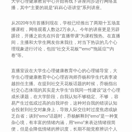
大学心理健康教育中心开始将线下讲座同步进行网络直
播，其中*主要的就是“嵙嵙心语讲堂”系列讲座。
从2020年9月首播到现在，学校已经推出了两期十五场直
播课程，网络观看人数达2万余人。今年的讲座更是另辟
蹊径，开播之前先在抖音“直播带课”为课程预热。在直播
间，主播和大学生网友你来我往，对当下热议的几个心
理现象进行讨论，包括“社交天花板”“emo”“拖延症”“内
卷”等。
直播室设在大学生心理健康教育中心的心理辅导室，大
学生心理健康教育中心心理咨询师乔杨和学生代表李凌
越担任主播。在提到社交天花板话题的时候，乔杨指出
社交心态体现的其实是大学生“自我同一性建设”这个心理
成长课题，在大学阶段，自我认知不够稳定、不够 ，容
易产生过低或过高的自我评价，这种对自我的错误认知
会投射到社交对象身上，导致人际交往时过度焦虑或缺
乏自省；谈到“emo”话题时，乔杨解释到“emo”是一种复
杂心境，有丰富的情绪内涵，用“emo”来表达情绪很简
便，但是会降低情绪的辨识度，长期不能觉察辨识个人