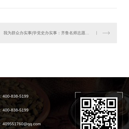
我为群众办实事|学党史办实事：齐鲁名师志愿送教到基层
河南酸菜鱼招商
：
400-838-5199
：
400-838-5199
：
409551760@qq.com