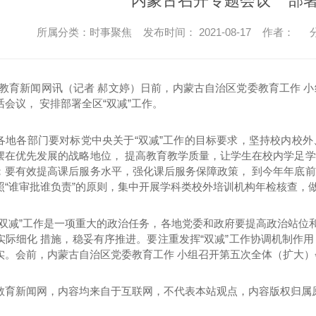
内蒙古召开专题会议 **部署
所属分类：时事聚焦 发布时间： 2021-08-17 作者：
分
国教育新闻网讯（记者 郝文婷）日前，内蒙古自治区党委教育工作 小
会议， 安排部署全区“双减”工作。
各地各部门要对标党中央关于“双减”工作的目标要求，坚持校内校
摆在优先发展的战略地位， 提高教育教学质量，让学生在校内学足
；要有效提高课后服务水平，强化课后服务保障政策， 到今年年底
照“谁审批谁负责”的原则，集中开展学科类校外培训机构年检核查，
“双减”工作是一项重大的政治任务，各地党委和政府要提高政治站位
实际细化 措施，稳妥有序推进。要注重发挥“双减”工作协调机制作
实。会前，内蒙古自治区党委教育工作 小组召开第五次全体（扩大）
教育新闻网，内容均来自于互联网，不代表本站观点，内容版权归属