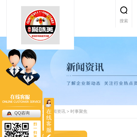
搜索
在
当前位置：
首页
>
新闻资讯
>
时事聚焦
QQ咨询
线
客
扫
一
服
扫
更