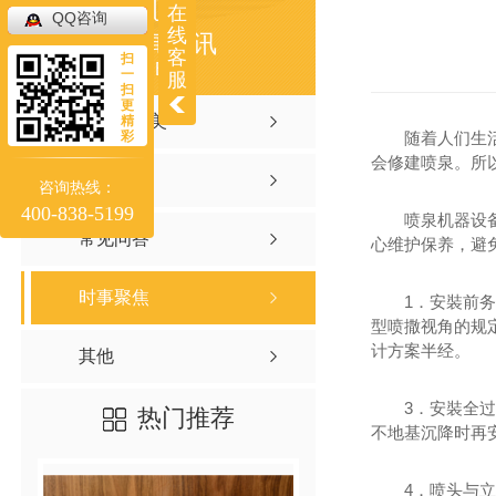
在
QQ咨询
线
新闻资讯
客
扫
NEWS
一
服
扫
更
聚焦聚味美
精
彩
随着人们生活质
会修建喷泉。所
行业资讯
咨询热线：
400-838-5199
喷泉机器设备布
常见问答
心维护保养，避
时事聚焦
1．安裝前务必
型喷撒视角的规
计方案半经。
其他
3．安裝全过程
热门推荐
不地基沉降时再
4．喷头与立管