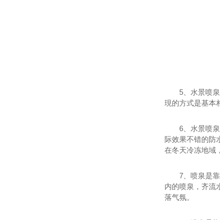
5、水景喷泉的
現的方式是基本
6、水景喷泉池
际效果不错的防
在冬天冷冻地域
7、喷泉是靠喷
内的喷泉，齐流
落气氛。