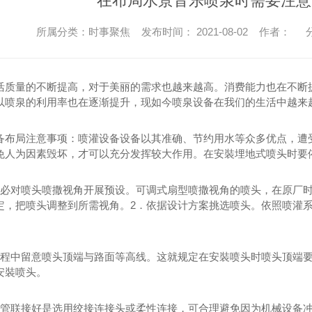
在布局水景音乐喷泉时需要注意
所属分类：时事聚焦 发布时间： 2021-08-02 作者：
分
量的不断提高，对于美丽的需求也越来越高。消费能力也在不断提
以喷泉的利用率也在逐渐提升，现如今喷泉设备在我们的生活中越来
局注意事项：喷灌设备设备以其准确、节约用水等众多优点，遭受
免人为因素毁坏，才可以充分发挥较大作用。在安裝埋地式喷头时要
对喷头喷撒视角开展预设。可调式扇型喷撒视角的喷头，在原厂时大
定，把喷头调整到所需视角。2．依据设计方案挑选喷头。依照喷灌系
中留意喷头顶端与路面等高线。这就规定在安裝喷头时喷头顶端要
安裝喷头。
联接好是选用绞接连接头或柔性连接，可合理避免因为机械设备冲