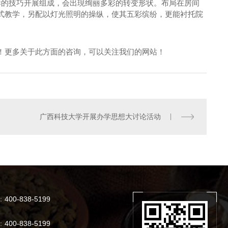
的技巧开展组成，会出現绚丽多彩的转变形状。布局在房间
式教学，另配以灯光照明的操纵，使其五彩缤纷，更能衬托院
更多关于此方面的咨询，可以关注我们的网站！
广西科技大学开展办学思想大讨论活动
：
400-838-5199
：
400-838-5199