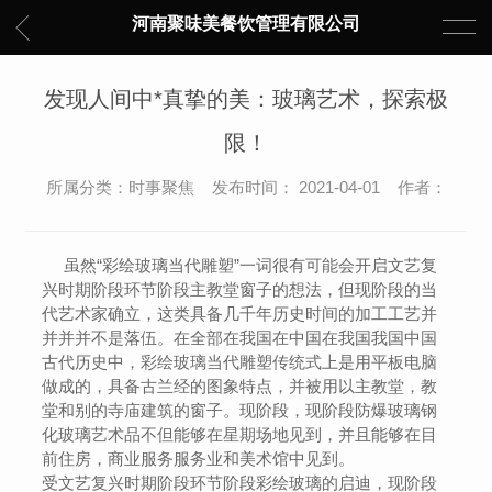
河南聚味美餐饮管理有限公司
发现人间中*真挚的美：玻璃艺术，探索极
限！
所属分类：时事聚焦 发布时间： 2021-04-01 作者：
虽然“彩绘玻璃当代雕塑”一词很有可能会开启文艺复
兴时期阶段环节阶段主教堂窗子的想法，但现阶段的当
代艺术家确立，这类具备几千年历史时间的加工工艺并
并并并不是落伍。在全部在我国在中国在我国我国中国
古代历史中，彩绘玻璃当代雕塑传统式上是用平板电脑
做成的，具备古兰经的图象特点，并被用以主教堂，教
堂和别的寺庙建筑的窗子。现阶段，现阶段防爆玻璃钢
化玻璃艺术品不但能够在星期场地见到，并且能够在目
前住房，商业服务服务业和美术馆中见到。
受文艺复兴时期阶段环节阶段彩绘玻璃的启迪，现阶段