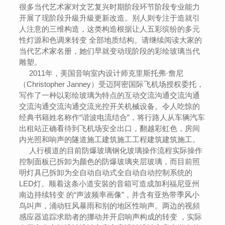
很多当代艺术家对文艺复兴时期阶段环节阶段专业能力
开展了现阶段升級升級更新改造。别人则专注于造就引
人注意的三维构造，这类构造根据让人五彩缤纷的多元
性灯源和色调来转变 全部地质结构。请继续阅读大家的
当代艺术家名册，她们早就变动现阶段的彩绘玻璃当代
雕塑。
2011年，美国音响室内设计师克里斯托弗·詹尼
（Christopher Janney）受迈阿密国际飞机场授权委托，
写作了一种以彩绘玻璃为特点的互动交流沟通交流沟通
交流沟通交流沟通交流光控开关机械设备。令人吃惊的
经典书籍姓名称作“谐波电流结合”，将行路人从车辆汽车
出租站正确看待到飞机场安全出口，翻越彩虹色，房间
内光照和响声的隧道施工建筑施工工程建筑建筑施工。
人行横道的目前防爆玻璃钢化玻璃操作流程实际操作
控制面板已拆卸为颜色的防爆玻璃夹层玻璃，而目前照
明灯具已拆卸为全自动自动式全自动自动控制系统的
LED灯。顺着这条小道安裝的音箱可造成加利福尼亚州
南边持续转变 的“声波频率画像”，并含有亚热带季风小
鸟叫声，涌动狂风暴雨和别的地区性响声。两边的视頻
感应器追踪求助者的挪动并开启响声构成的转变 ，实际