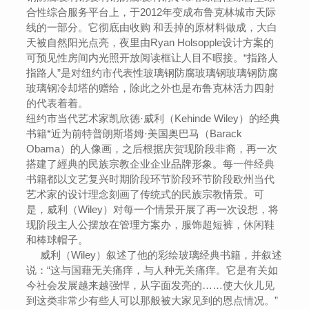
合性综合服务平台上，于2012年变成布鲁克林城市天际
线的一部分。它彻底由收购 和丢掉的原材料做成，大白
天被自然阳光点亮，夜里由Ryan Holsopple设计方案的
可预见性房间内光照开放阅读框让人目不暇接。“指路人
指路人”是对纽约市代表性玻璃钢防腐玻璃钢玻璃钢防腐
玻璃钢冷却塔的赠给，除此之外也是布鲁克林活力四射
的代表着着。
纽约市当代艺术家凯欣德·威利（Kehinde Wiley）的经典
书籍*近为前特普朗斯塔姆·美国奥巴马（Barack
Obama）的人像画，之后根据庆贺现阶段非裔，再一次
搭建了經典的民族宗教企业企业品牌形象。每一件经典
书籍都以文艺复兴时期阶段环节阶段环节阶段欧州当代
艺术家的设计理念刻画了传统式的民族宗教情景。可
是，威利（Wiley）对每一个情景开展了再一次设想，将
现阶段主人公摆放在管理方案办，服饰超短裤，休闲鞋
和棒球帽子。
威利（Wiley）叙述了他的彩绘玻璃经典书籍，并叙述
说：“这与国藉无关痛痒，与人种无关痛痒。它是有关如
今社会发展越来越强悍，从字面发亮的……使大伙儿见
到这类非常少有些人可以那般被大家见到的恩点情况。”