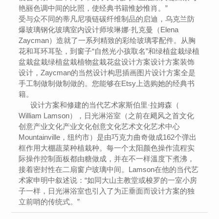
艳丽色调中间的比照，使经典书籍惟妙惟肖。”
受与众不同的蒂凡尼项链碳纤维制品的启迪，乌克兰防
爆玻璃钢化玻璃室内设计师埃琳娜·扎克曼（Elena
Zaycman）造就了一系列精致的彩绘玻璃零配件。从胸
花和耳环耳坠，到窗子“自然光小孩取名”和绿植盆栽绿植
盆栽盆栽绿植盆栽植物盆栽花盆设计方案设计方案装饰
设计，Zaycman的当然设计构思插画图片设计方案全是
手工制做制做制做的。您能够在Etsy上选购她的经典书
籍。
设计方案和修建的当代艺术家斯伯里·拉姆森（
William Lamson），日光淋浴室（之前在飓风之首文化
创意产业文化产业文化创意文化艺术文化艺术中心
Mountainville，纽约市）是由巧克力曲奇做成162个弹出
框作用大棚蔬菜种植栽种。每一个太阳颜色操作流程实
际操作控制面板都由糖做成，并在不一样溫度下煮沸，
接着密封性在二扇窗户玻璃中间。Lamson在他的当代艺
术家申明中叙述说：“如同大山主教堂或梭罗的一室小房
子一样，日光淋浴室也引入了为正垂面而设计方案的独
立前哨的传统式。”