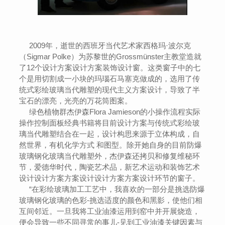
2009年，逝世的西班牙当代艺术家西格玛·波尔克
（Sigmar Polke）为苏黎世的Grossmünster主教堂造就
了12个设计方案设计方案装饰设计窗。这类窗子中的七
个是用切割成一小块的玛瑙石马塞克做成的，选用了传
统式彩绘玻璃当代雕塑的现代主义方案设计，导致了半
宝石的漂亮，光亮的万花筒图案。
绿色植物群杰伊森Flora Jamieson的小操作流程实际
操作控制面板经典书籍将目前设计方案与传统式彩绘玻
璃当代雕塑结合在一起，设计构思来源于立体构成，自
然世界，有机化学方式 和图型。除开她自身的目前防爆
玻璃钢化玻璃当代雕塑外，杰伊森还拷贝和修复维秘环
节，爱德华时代，陶瓷艺术品，新艺术运动和装饰艺术
设计设计方案方案设计设计方案方案设计环节的窗子。
“在彩绘玻璃加工工艺中，我喜欢的一部分是挑选防爆
玻璃钢化玻璃的色彩-挑选适度的颜色和黑影，使他们相
互间邻近。一旦我将工业油漆运用到窑中并开展烧造，
便会导致一些不同寻常的事儿-见到工业油漆关键因素与