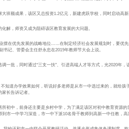
解大班额成果，该区又总投资1.2亿元，新建虎跃学校，同时启动高新
的化解，师资又成为阻碍该区教育发展的大问题。
事业摆在优先发展的战略地位……在制定经济社会发展规划时，要优
加盟
河南炒虾尾加盟
副书记、管委会主任舒永忠在2019年教师节大会上说。
调一批，同时通过“三支一扶”、引进高端人才等方式，光2020年，
生，不知道办学效果如何，听说好多老师是从市一中选过来的，就给孩子
的家长告诉记者。
两所初中，前身还主要是乡村中学，为了满足该区对初中教育资源的
教师到市一中学习深造，市一中下派10名骨干教师到高新一中任教，
学，我校还和市一中联合开展教研活动，并逐步形成集体备课制度。