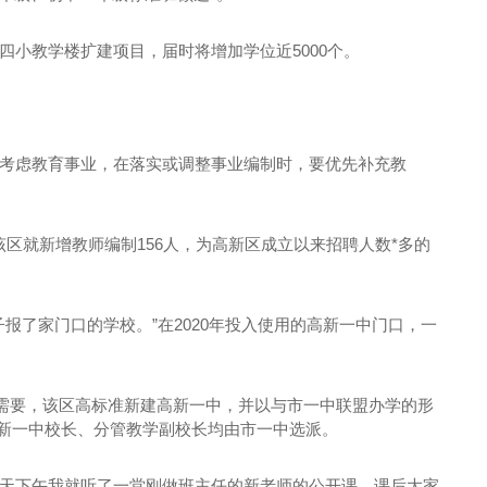
四小教学楼扩建项目，届时将增加学位近5000个。
先考虑教育事业，在落实或调整事业编制时，要优先补充教
河南酸菜鱼招商
该区就新增教师编制156人，为高新区成立以来招聘人数*多的
报了家门口的学校。”在2020年投入使用的高新一中门口，一
需要，该区高标准新建高新一中，并以与市一中联盟办学的形
高新一中校长、分管教学副校长均由市一中选派。
昨天下午我就听了一堂刚做班主任的新老师的公开课，课后大家