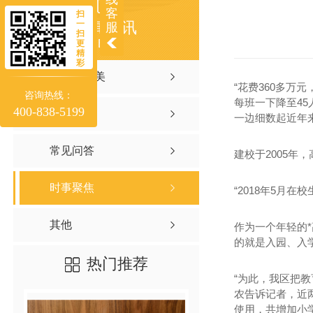
客
扫
一
新闻资讯
服
扫
NEWS
更
精
彩
聚焦聚味美
“花费360多万
咨询热线：
每班一下降至4
400-838-5199
行业资讯
一边细数起近年
常见问答
建校于2005
时事聚焦
“2018年5月
其他
作为一个年轻的
的就是入园、入
热门推荐
“为此，我区把
农告诉记者，近
使用，共增加小学