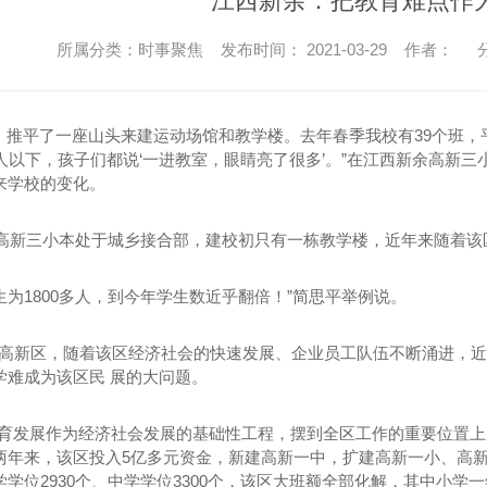
江西新余：把教育难点作
所属分类：时事聚焦 发布时间： 2021-03-29 作者：
分
元，推平了一座山头来建运动场馆和教学楼。去年春季我校有39个班，
5人以下，孩子们都说‘一进教室，眼睛亮了很多’。”在江西新余高新
来学校的变化。
年，高新三小本处于城乡接合部，建校初只有一栋教学楼，近年来随着
在校生为1800多人，到今年学生数近乎翻倍！”简思平举例说。
*高新区，随着该区经济社会的快速发展、企业员工队伍不断涌进，近
学难成为该区民 展的大问题。
教育发展作为经济社会发展的基础性工程，摆到全区工作的重要位置上
两年来，该区投入5亿多元资金，新建高新一中，扩建高新一小、高新
学位2930个、中学学位3300个，该区大班额全部化解，其中小学