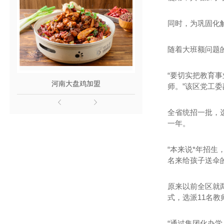
同时，为巩固化
随着大班额问题
“要切实把教育
河南大盘鸡加盟
河南酸菜鱼
师。”该区党工委
全省统招一批，选
一年。
“本来说*年招
名来给孩子送伞
原来以前全区就
式，选派11名
“通过集团化办