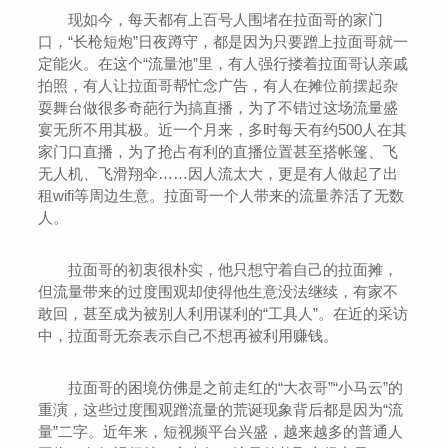
现如今，每天都有上百号人围堵在拉面哥的家门
口，“长枪短炮”日夜蹲守，都是因为只要蹭上拉面哥就一
定能火。在这个“流量池”里，有人强行搂着拉面哥认亲戚
拍照，有人让拉面哥帮忙念广告，有人在摊位前摆起杂
耍舞台做很多奇葩行为搞直播，为了不错过这场流量盛
宴无所不用其极。近一个月来，多时每天有约500人在其
家门口直播，为了抢占有利的直播位置甚至搭帐篷、飞
无人机、飞滑翔伞……因人流太大，更是有人做起了出
租wifi等周边生意。拉面哥一个人带来的流量养活了无数
人。
拉面哥的初衷很朴实，他只想守着自己的拉面摊，
但流量带来的过度围观却使得他生意没法继续，有家不
敢回，甚至成为被别人利用谋利的“工具人”。在近的采访
中，拉面哥无奈表示自己不想再被利用赚钱。
拉面哥的困境仿佛是之前走红的“大衣哥”“小马云”的
重演，这些过度围观蹭流量的荒诞现象背后都是因为“流
量”二字。近年来，短视频平台兴盛，越来越多的普通人