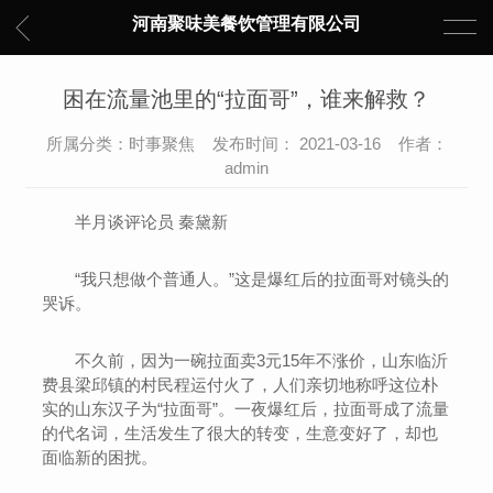
河南聚味美餐饮管理有限公司
困在流量池里的“拉面哥”，谁来解救？
所属分类：时事聚焦 发布时间： 2021-03-16 作者：
admin
半月谈评论员 秦黛新
“我只想做个普通人。”这是爆红后的拉面哥对镜头的
哭诉。
不久前，因为一碗拉面卖3元15年不涨价，山东临沂
费县梁邱镇的村民程运付火了，人们亲切地称呼这位朴
实的山东汉子为“拉面哥”。一夜爆红后，拉面哥成了流量
的代名词，生活发生了很大的转变，生意变好了，却也
面临新的困扰。